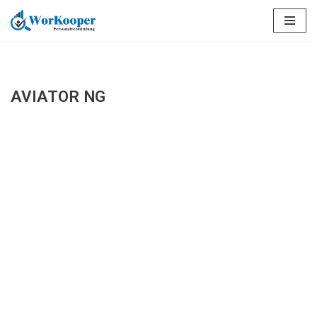
Saltar
al
contenido
AVIATOR NG